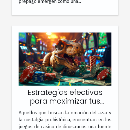
prepago emergen como una...
Estrategias efectivas
para maximizar tus
ganancias en juegos de
Aquellos que buscan la emoción del azar y
casino de dinosaurios
la nostalgia prehistórica, encuentran en los
juegos de casino de dinosaurios una fuente