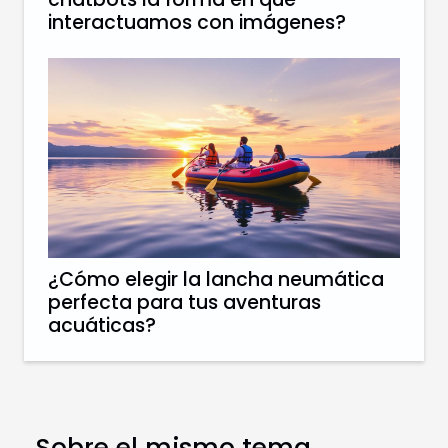
interactuamos con imágenes?
¿Cómo elegir la lancha neumática
perfecta para tus aventuras
acuáticas?
Sobre el mismo tema