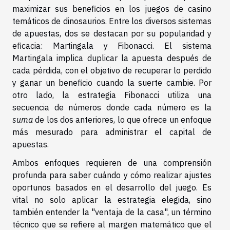
maximizar sus beneficios en los juegos de casino
temáticos de dinosaurios. Entre los diversos sistemas
de apuestas, dos se destacan por su popularidad y
eficacia: Martingala y Fibonacci. El sistema
Martingala implica duplicar la apuesta después de
cada pérdida, con el objetivo de recuperar lo perdido
y ganar un beneficio cuando la suerte cambie. Por
otro lado, la estrategia Fibonacci utiliza una
secuencia de números donde cada número es la
suma
de los dos anteriores, lo que ofrece un enfoque
más mesurado para administrar el capital de
apuestas.
Ambos enfoques requieren de una comprensión
profunda para saber cuándo y cómo realizar ajustes
oportunos basados en el desarrollo del juego. Es
vital no solo aplicar la estrategia elegida, sino
también entender la "ventaja de la casa", un término
técnico que se refiere al margen matemático que el