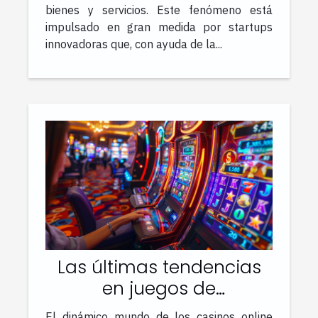
bienes y servicios. Este fenómeno está
impulsado en gran medida por startups
innovadoras que, con ayuda de la...
Las últimas tendencias
en juegos de
tragamonedas en el
El dinámico mundo de los casinos online