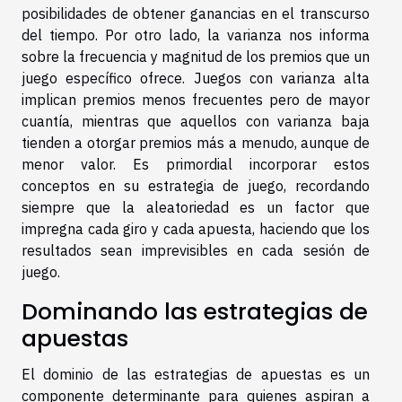
posibilidades de obtener ganancias en el transcurso
del tiempo. Por otro lado, la varianza nos informa
sobre la frecuencia y magnitud de los premios que un
juego específico ofrece. Juegos con varianza alta
implican premios menos frecuentes pero de mayor
cuantía, mientras que aquellos con varianza baja
tienden a otorgar premios más a menudo, aunque de
menor valor. Es primordial incorporar estos
conceptos en su estrategia de juego, recordando
siempre que la aleatoriedad es un factor que
impregna cada giro y cada apuesta, haciendo que los
resultados sean imprevisibles en cada sesión de
juego.
Dominando las estrategias de
apuestas
El dominio de las estrategias de apuestas es un
componente determinante para quienes aspiran a