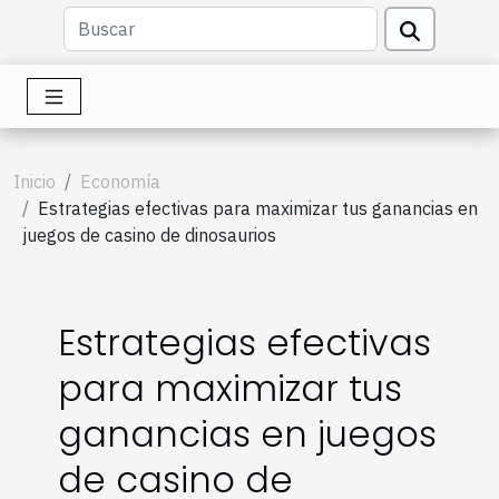
Inicio
Economía
Estrategias efectivas para maximizar tus ganancias en
juegos de casino de dinosaurios
Estrategias efectivas
para maximizar tus
ganancias en juegos
de casino de