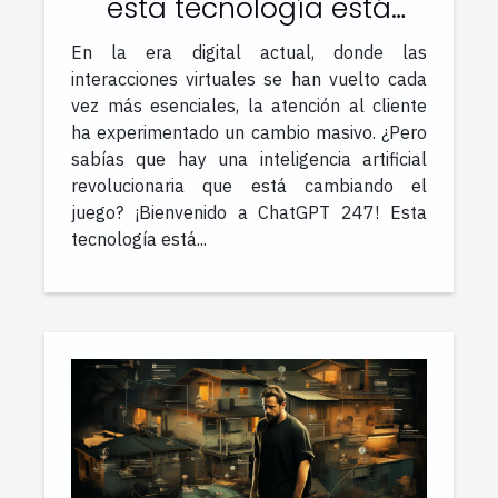
esta tecnología está
cambiando la atención
En la era digital actual, donde las
al cliente?
interacciones virtuales se han vuelto cada
vez más esenciales, la atención al cliente
ha experimentado un cambio masivo. ¿Pero
sabías que hay una inteligencia artificial
revolucionaria que está cambiando el
juego? ¡Bienvenido a ChatGPT 247! Esta
tecnología está...