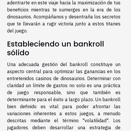
adentrarte en este viaje hacia la maximización de tus
beneficios mientras te sumerges en la era de los
dinosaurios. Acompáñanos y desentraña los secretos
que te llevarán a rugir victoria junto a estos titanes
del juego.
Estableciendo un bankroll
sólido
Una adecuada gestión del bankroll constituye un
aspecto central para optimizar las ganancias en los
entretenidos casinos de dinosaurios. Determinar con
claridad un límite de gastos no solo es una práctica
de juego responsable, sino que también es
determinante para el éxito a largo plazo. Un bankroll
bien definido es vital para poder afrontar las
variaciones inherentes a estos juegos, a menudo
descritas mediante el término "volatilidad". Los
jugadores deben desarrollar una estrategia de