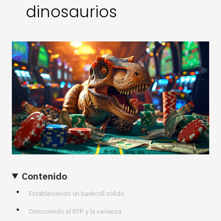
dinosaurios
Contenido
Estableciendo un bankroll sólido
Conociendo el RTP y la varianza