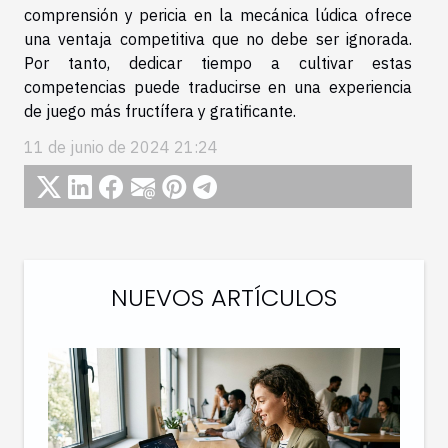
comprensión y pericia en la mecánica lúdica ofrece
una ventaja competitiva que no debe ser ignorada.
Por tanto, dedicar tiempo a cultivar estas
competencias puede traducirse en una experiencia
de juego más fructífera y gratificante.
11 de junio de 2024 21:24
NUEVOS ARTÍCULOS