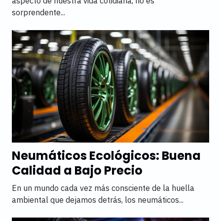
en línea
aspecto de nuestra vida cotidiana, no es
sorprendente...
Neumáticos Ecológicos: Buena
Calidad a Bajo Precio
En un mundo cada vez más consciente de la huella
ambiental que dejamos detrás, los neumáticos...