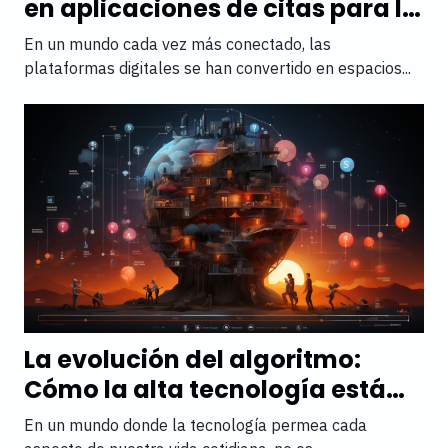
en aplicaciones de citas para la
comunidad LGBTQ+: guía de
En un mundo cada vez más conectado, las
buenas prácticas
plataformas digitales se han convertido en espacios...
La evolución del algoritmo:
Cómo la alta tecnología está
cambiando las reglas del amor
En un mundo donde la tecnología permea cada