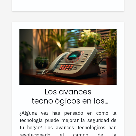
Los avances
tecnológicos en los
sistemas de
¿Alguna vez has pensado en cómo la
videotelefonía para
tecnología puede mejorar la seguridad de
seguridad del hogar
tu hogar? Los avances tecnológicos han
revolucionado el campo de la