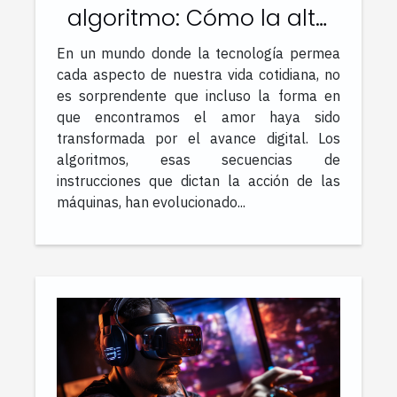
algoritmo: Cómo la alta
tecnología está
En un mundo donde la tecnología permea
cambiando las reglas del
cada aspecto de nuestra vida cotidiana, no
amor en línea
es sorprendente que incluso la forma en
que encontramos el amor haya sido
transformada por el avance digital. Los
algoritmos, esas secuencias de
instrucciones que dictan la acción de las
máquinas, han evolucionado...