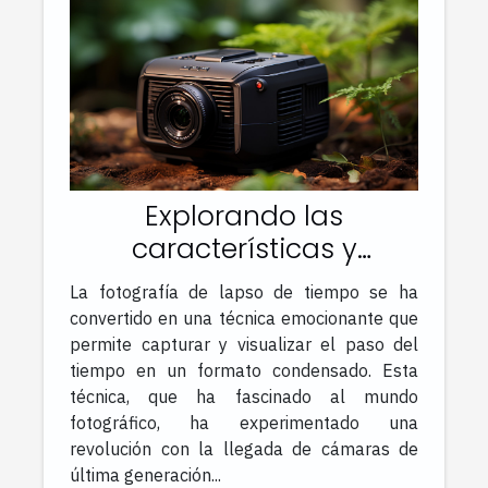
Explorando las
características y
funcionalidades de la
La fotografía de lapso de tiempo se ha
cámara de lapso de
convertido en una técnica emocionante que
tiempo de última
permite capturar y visualizar el paso del
tiempo en un formato condensado. Esta
generación
técnica, que ha fascinado al mundo
fotográfico, ha experimentado una
revolución con la llegada de cámaras de
última generación...