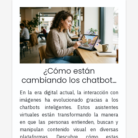
¿Cómo están
cambiando los chatbots
la forma en que
En la era digital actual, la interacción con
interactuamos con
imágenes ha evolucionado gracias a los
imágenes?
chatbots inteligentes. Estos asistentes
virtuales están transformando la manera
en que las personas entienden, buscan y
manipulan contenido visual en diversas
plataformas. Descubre cómo estas