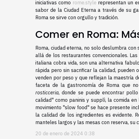
iniciativas como
rome.style
representan un en
sabor de la Ciudad Eterna a través de su g
Roma se sirve con orgullo y tradición.
Comer en Roma: Más 
Roma, ciudad eterna, no solo deslumbra con su
allá de los restaurantes convencionales. La
italiana cobra vida, son una alternativa fab
rápida pero sin sacrificar la calidad, pueden 
venden por peso y que reflejan la maestría d
faceta de la gastronomía de Roma que no
rosticceria
, donde se puede encontrar pollo
calidad" como paninis y supplì, la comida en
movimiento "slow food" se hace presente inclu
la calidad de los ingredientes es evidente. 
manteles largos y las mesas con reserva, su co
20 de enero de 2024 0:38