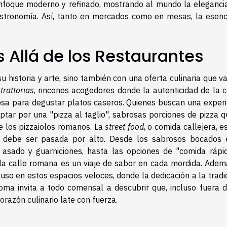
foque moderno y refinado, mostrando al mundo la elegancia
astronomía. Así, tanto en mercados como en mesas, la esenc
Allá de los Restaurantes
 historia y arte, sino también con una oferta culinaria que 
s
trattorias
, rincones acogedores donde la autenticidad de la c
ulosa para degustar platos caseros. Quienes buscan una experi
optar por una "pizza al taglio", sabrosas porciones de pizza 
e los pizzaiolos romanos. La
street food
, o comida callejera, e
 debe ser pasada por alto. Desde los sabrosos bocados 
 asado y guarniciones, hasta las opciones de "comida rápi
 la calle romana es un viaje de sabor en cada mordida. Ademá
so en estos espacios veloces, donde la dedicación a la tradi
Roma invita a todo comensal a descubrir que, incluso fuera d
razón culinario late con fuerza.