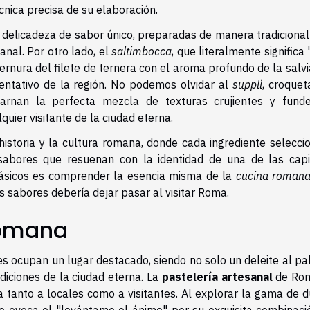
écnica precisa de su elaboración.
delicadeza de sabor único, preparadas de manera tradicional
anal. Por otro lado, el
saltimbocca
, que literalmente significa 
rnura del filete de ternera con el aroma profundo de la salvi
entativo de la región. No podemos olvidar al
supplì
, croquet
rnan la perfecta mezcla de texturas crujientes y funde
uier visitante de la ciudad eterna.
historia y la cultura romana, donde cada ingrediente selecci
o sabores que resuenan con la identidad de una de las capi
ásicos es comprender la esencia misma de la
cucina roman
s sabores debería dejar pasar al visitar Roma.
Romana
es ocupan un lugar destacado, siendo no solo un deleite al pa
adiciones de la ciudad eterna. La
pastelería artesanal
de Ro
a tanto a locales como a visitantes. Al explorar la gama de d