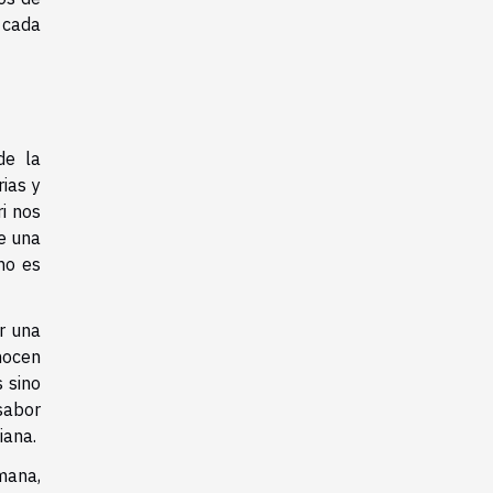
 cada
de la
ias y
i nos
de una
no es
r una
nocen
s sino
sabor
iana.
mana,