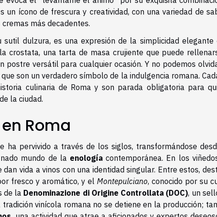
re evoca el "levántame el ánimo" por su exquisita combinaci
es un ícono de frescura y creatividad, con una variedad de sa
as cremas más decadentes.
sutil dulzura, es una expresión de la simplicidad elegante 
la crostata, una tarta de masa crujiente que puede rellenar
postre versátil para cualquier ocasión. Y no podemos olvida
ta que son un verdadero símbolo de la indulgencia romana. Cad
istoria culinaria de Roma y son parada obligatoria para qu
e la ciudad.
o en Roma
 ha pervivido a través de los siglos, transformándose desd
efinado mundo de la
enología
contemporánea. En los viñedo
ue dan vida a vinos con una identidad singular. Entre estos, de
bor fresco y aromático, y el
Montepulciano
, conocido por su c
s de la
Denominazione di Origine Controllata (DOC)
, un sel
a tradición vinícola romana no se detiene en la producción; t
nos
, una actividad que atrae a aficionados y expertos deseos