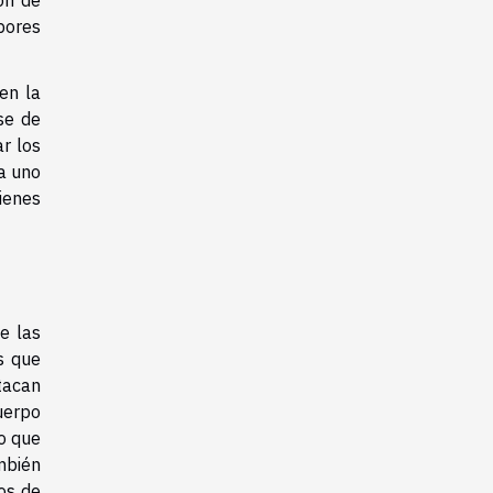
ón de
bores
en la
se de
r los
a uno
ienes
e las
s que
stacan
uerpo
lo que
ambién
os de