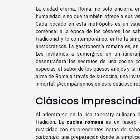
La ciudad eterna, Roma, no solo encierra en
humanidad, sino que también ofrece a sus visi
Cada bocado en esta metrópolis es un viaje
comensal a la época de los césares. Los sab
tradicional y lo contemporáneo, entre la simp
aristocráticos. La gastronomía romana es, en
Les invitamos a sumergirse en un itinerar
desentrañará los secretos de una cocina co
especias, el sabor de los quesos añejos y la f
alma de Roma a través de su cocina, una invita
inmortal. ¡Acompáñennos en este delicioso rec
Clásicos Imprescind
Al adentrarse en la rica tapestry culinaria
tradición. La
cucina romana
es un tesoro q
rusticidad con sorprendentes notas de sabo
carbonara
, una preparación donde la simplic