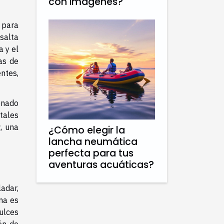
con imágenes?
 para
'salta
a y el
as de
ntes,
onado
tales
a
, una
¿Cómo elegir la
lancha neumática
perfecta para tus
aventuras acuáticas?
ladar,
ma es
ulces