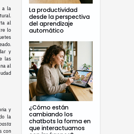
 a la
La productividad
tural.
desde la perspectiva
ta al
del aprendizaje
automático
re lo
quetes
eado.
dar y
e las
ana al
ciudad
¿Cómo están
ria y
cambiando los
do la
chatbots la forma en
pasta
que interactuamos
s con