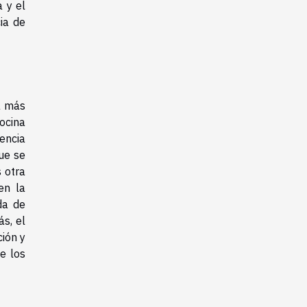
 y el
ia de
va más
ocina
encia
que se
s otra
en la
da de
s, el
ción y
e los