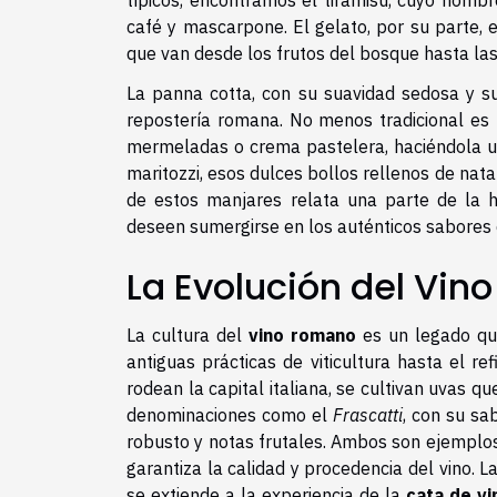
típicos, encontramos el tiramisú, cuyo nomb
café y mascarpone. El gelato, por su parte, 
que van desde los frutos del bosque hasta l
La panna cotta, con su suavidad sedosa y su 
repostería romana. No menos tradicional es 
mermeladas o crema pastelera, haciéndola un 
maritozzi, esos dulces bollos rellenos de na
de estos manjares relata una parte de la h
deseen sumergirse en los auténticos sabores d
La Evolución del Vin
La cultura del
vino romano
es un legado que
antiguas prácticas de viticultura hasta el r
rodean la capital italiana, se cultivan uvas q
denominaciones como el
Frascatti
, con su sa
robusto y notas frutales. Ambos son ejemplo
garantiza la calidad y procedencia del vino. L
se extiende a la experiencia de la
cata de vi