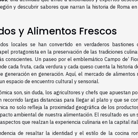
región y descubrir sabores que narran la historia de Roma en
dos y Alimentos Frescos
dos locales se han convertido en verdaderos bastiones 
l protagonista en la preservación de las tradiciones culinar
ás conscientes. Un paseo por el emblemático Campo de’ Fior
nde cada fruta, cada verdura y cada queso cuenta la historia 
de generación en generación. Aquí, el mercado de alimentos 
un espacio de encuentro cultural y sensorial.
ómica son, sin duda, los agricultores y chefs que apuestan po
 recorrido largas distancias para llegar al plato y que se co
ica no solo refleja la proximidad geográfica de los producto
pacto ambiental de nuestra alimentación. El resultado es un 
spectos que realzan la experiencia culinaria en la capital ital
encia de resaltar la identidad y el estilo de la cocina ro