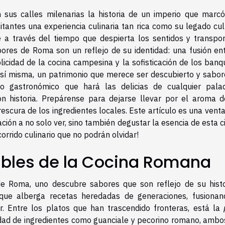
 sus calles milenarias la historia de un imperio que marcó
tantes una experiencia culinaria tan rica como su legado cul
 a través del tiempo que despierta los sentidos y transpor
ores de Roma son un reflejo de su identidad: una fusión ent
licidad de la cocina campesina y la sofisticación de los ban
 sí misma, un patrimonio que merece ser descubierto y sabor
io gastronómico que hará las delicias de cualquier pala
n historia. Prepárense para dejarse llevar por el aroma d
rescura de los ingredientes locales. Este artículo es una vent
ción a no solo ver, sino también degustar la esencia de esta 
orrido culinario que no podrán olvidar!
ibles de la Cocina Romana
 de Roma, uno descubre sabores que son reflejo de su histo
ue alberga recetas heredadas de generaciones, fusionan
r. Entre los platos que han trascendido fronteras, está la
idad de ingredientes como guanciale y pecorino romano, ambo