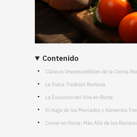
Contenido
Clásicos Imprescindibles de la Cocina R
La Dulce Tradición Romana
La Evolución del Vino en Roma
El Auge de los Mercados y Alimentos Fre
Comer en Roma: Más Allá de los Restaur