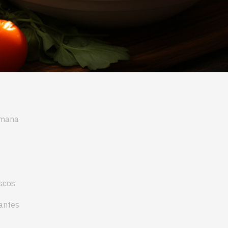
omana
scos
antes