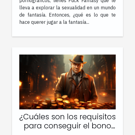
pornográficos, tienes Fuck Fantasy que te
lleva a explorar la sexualidad en un mundo
de fantasía. Entonces, ¿qué es lo que te
hace querer jugar a la fantasía...
¿Cuáles son los requisitos
para conseguir el bono
de bienvenida sin