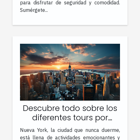
para disfrutar de seguridad y comodidad.
Sumérgete...
Descubre todo sobre los
diferentes tours por
Nueva York para realizar
Nueva York, la ciudad que nunca duerme,
durante tu estancia
está llena de actividades emocionantes y