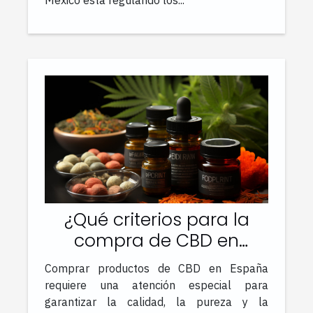
México está regulando los...
¿Qué criterios para la
compra de CBD en
España garantizando
Comprar productos de CBD en España
calidad, pureza y
requiere una atención especial para
seguridad ?
garantizar la calidad, la pureza y la